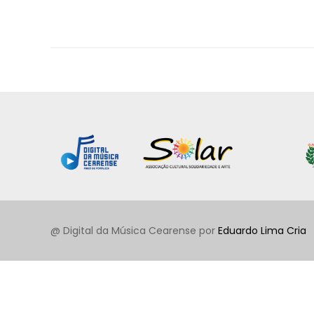
@ Digital da Música Cearense por
Eduardo Lima Cria