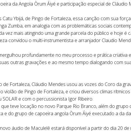
oeira da Angola Òrum Áiyé e participação especial de Cláudio M
Catu Ybijá, de Pingo de Fortaleza, essa canção com sua força m
nga Zumba, em analogia com as problemáticas sociais contempo
cada vez mais atingindo uma grande parcela do público e hoje é
aleza convidou o multi-instrumentista e arranjador Claudio Me
rgulhou profundamente no meu processo e prática criativa e a p
 suas outras gravações e ao mesmo tempo dialogando com sua h
o de Fortaleza, Cláudio Mendes usou as vozes do Coro da gr
o violão de Pingo de Fortaleza, e criou diversos climas rítmi
SOLAR e com o percussionista Igor Ribeiro.
 que teve locação no novo Parque Rio Branco, além do grupo qu
a e do grupo de capoeira angola Òrum Áiyé executado a da da
ovo áudio de Maculelê estará disponível a partir do dia 20 d