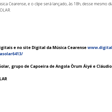
Música Cearense, e o clipe será lançado, às 18h, desse mesmo d
SOLAR.
gitais e no site Digital da Música Cearense
www.digita
solar6413/
Solar, grupo de Capoeira de Angola Òrum Áiyé e Cláud
SOLAR