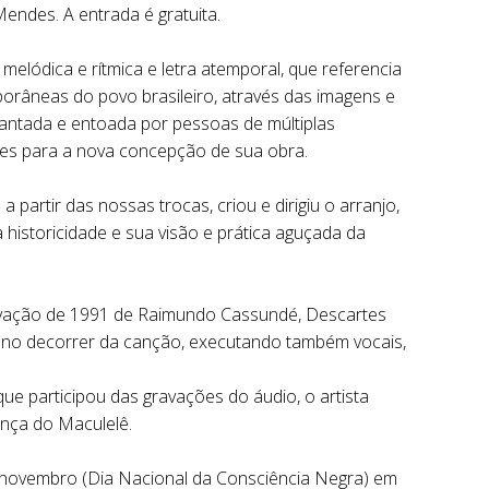
endes. A entrada é gratuita.
elódica e rítmica e letra atemporal, que referencia
râneas do povo brasileiro, através das imagens e
 cantada e entoada por pessoas de múltiplas
ndes para a nova concepção de sua obra.
artir das nossas trocas, criou e dirigiu o arranjo,
istoricidade e sua visão e prática aguçada da
avação de 1991 de Raimundo Cassundé, Descartes
cos no decorrer da canção, executando também vocais,
e participou das gravações do áudio, o artista
nça do Maculelê.
e novembro (Dia Nacional da Consciência Negra) em